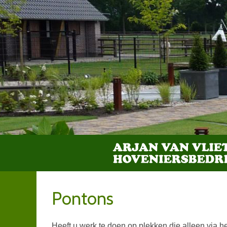
Pontons
Heeft u werk te doen op plekken die alleen via h