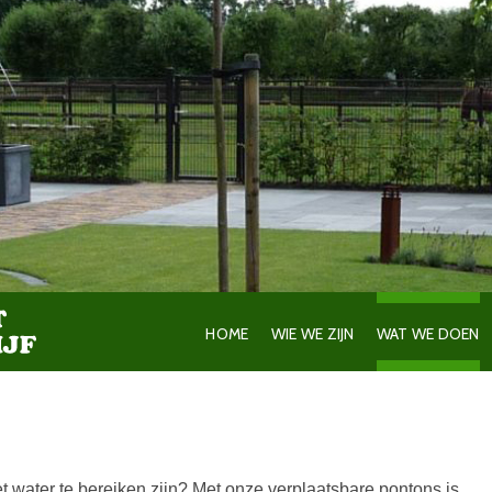
HOME
WIE WE ZIJN
WAT WE DOEN
et water te bereiken zijn? Met onze verplaatsbare pontons is