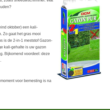
es, zoals sneeuwschimmel. Wat
houden?
eind oktober) een kali-
. Zo gaat het gras mooi
s is de 2-in-1 meststof Gazon-
ge kali-gehalte is uw gazon
ng. Bijkomend voordeel: deze
.
e moment voor bemesting is na